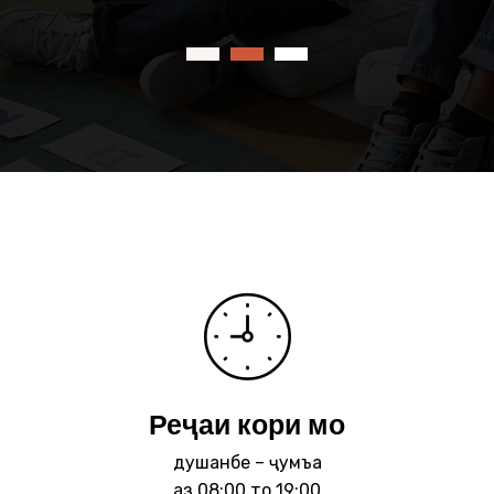
Реҷаи кори мо
душанбе – ҷумъа
аз 08:00 то 19:00