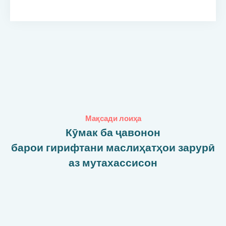
Мақсади лоиҳа
Кӯмак ба ҷавонон
барои гирифтани маслиҳатҳои зарурӣ
аз мутахассисон