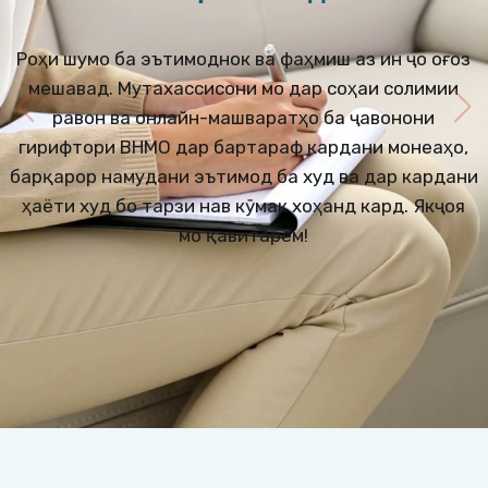
Роҳи шумо ба эътимоднокӣ ва фаҳмиш аз ин ҷо оғоз
мешавад. Мутахассисони мо дар соҳаи солимии
равонӣ ва онлайн-машваратҳо ба ҷавонони
гирифтори ВНМО дар бартараф кардани монеаҳо,
барқарор намудани эътимод ба худ ва дар кардани
ҳаёти худ бо тарзи нав кӯмак хоҳанд кард. Якҷоя
мо қавитарем!