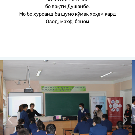
бо вақти Душанбе.
Мо бо хурсандӣ ба шумо кӯмак хоҳем кард
Озод, махфӣ, беном