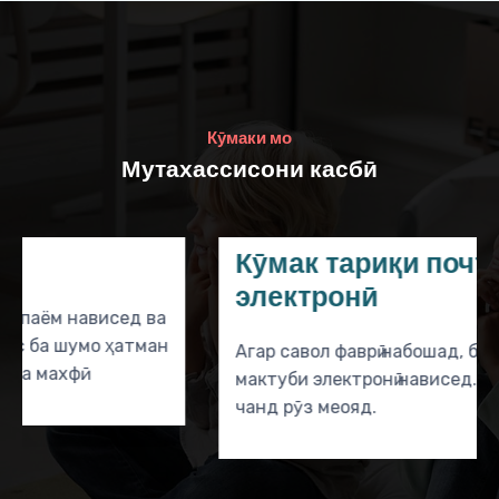
Кӯмаки мо
Мутахассисони касбӣ
Кӯмак тариқи почтаи
электронӣ
Агар савол фаврӣ набошад, ба равоншинос
мактуби электронӣ нависед. Ҷавоб пас аз
чанд рӯз меояд.