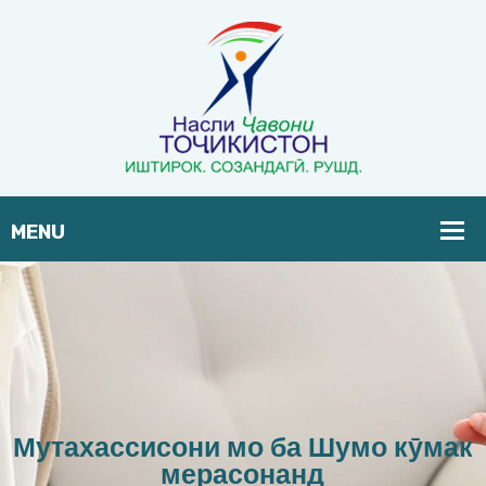
Мутахассисони мо ба Шумо кӯмак
мерасонанд