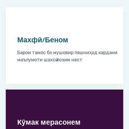
Махфӣ/Беном
Барои тамос бо мушовир пешниҳод кардани
маълумоти шахсӣ лозим нест
Кӯмак мерасонем