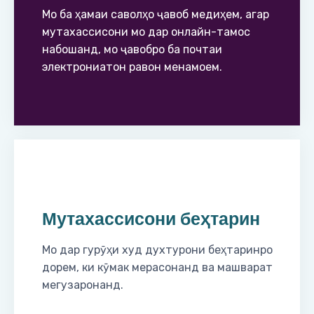
Мо ба ҳамаи саволҳо ҷавоб медиҳем, агар
мутахассисони мо дар онлайн-тамос
набошанд, мо ҷавобро ба почтаи
электрониатон равон менамоем.
Мутахассисони беҳтарин
Мо дар гурӯҳи худ духтурони беҳтаринро
дорем, ки кӯмак мерасонанд ва машварат
мегузаронанд.